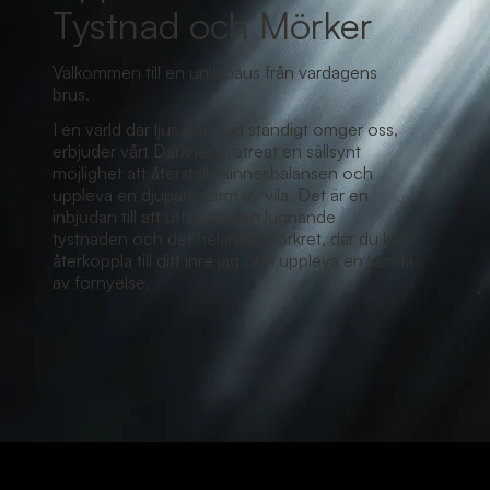
Tystnad och Mörker
Välkommen till en unik paus från vardagens
brus.
I en värld där ljus och ljud ständigt omger oss,
erbjuder vårt Darkness retreat en sällsynt
möjlighet att återställa sinnesbalansen och
uppleva en djupare form av vila. Det är en
inbjudan till att utforska den lugnande
tystnaden och det helande mörkret, där du kan
återkoppla till ditt inre jag och uppleva en känsla
av förnyelse.