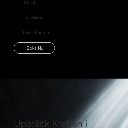
1 Gäst
Enkelsäng
Privat badrum
Boka Nu
Upptäck Kraften i