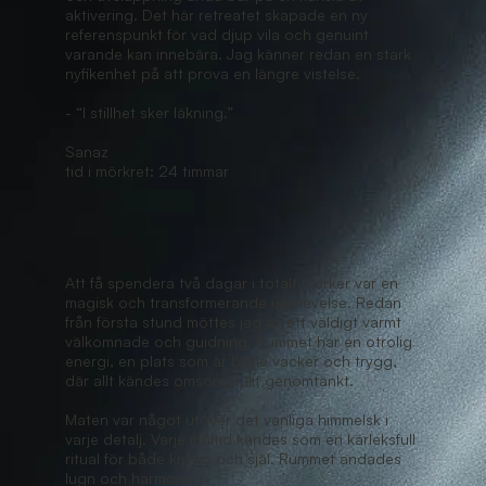
aktivering. Det här retreatet skapade en ny
referenspunkt för vad djup vila och genuint
varande kan innebära. Jag känner redan en stark
nyfikenhet på att prova en längre vistelse.
- “I stillhet sker läkning.”
Sanaz
tid i mörkret: 24 timmar
Att få spendera två dagar i totalt mörker var en
magisk och transformerande upplevelse. Redan
från första stund möttes jag av ett väldigt varmt
välkomnade och guidning. Rummet har en otrolig
energi, en plats som är både vacker och trygg,
där allt kändes omsorgsfullt genomtänkt.
Maten var något utöver det vanliga himmelsk i
varje detalj. Varje måltid kändes som en kärleksfull
ritual för både kropp och själ. Rummet andades
lugn och harmoni.