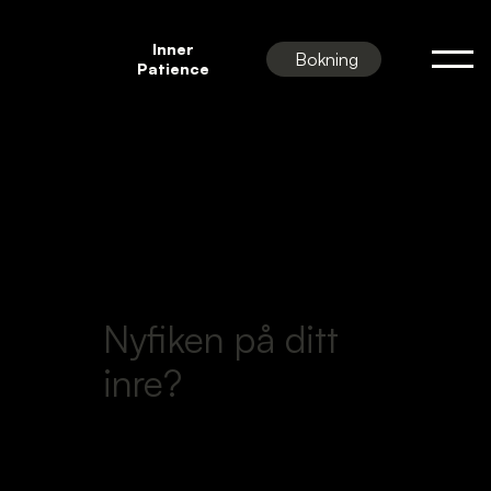
Inner
Bokning
Patience
Nyfiken på ditt
inre?