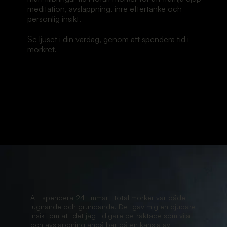
meditation, avslappning, inre eftertanke och
personlig insikt.
Se ljuset i din vardag, genom att spendera tid i
mörkret.
Att spendera 24 timmar i total mörker var både
lugnande och grundande. Det gav mig en djupare
insikt om att det jag tidigare betraktade som vila
och avslappning ändå bar på en känsla av