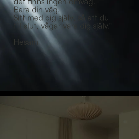
det finns ingen omväg.
Bara din väg.
Sitt med dig själv, så att du
till slut, vågar vara dig själv."
Hesam