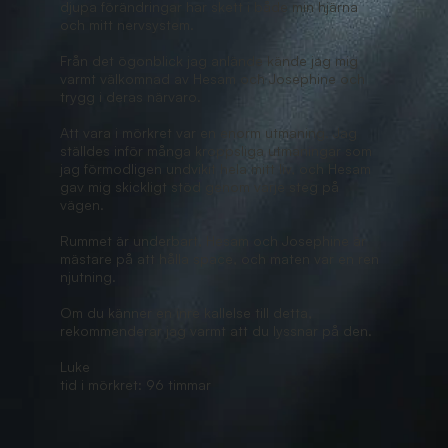
djupa förändringar har skett i både min hjärna
och mitt nervsystem.
Från det ögonblick jag anlände kände jag mig
varmt välkomnad av Hesam och Josephine och
trygg i deras närvaro.
Att vara i mörkret var en enorm utmaning. Jag
ställdes inför många kroppsliga utmaningar som
jag förmodligen undvikit hela mitt liv, och Hesam
gav mig skickligt stöd genom varje steg på
vägen.
Rummet är underbart, Hesam och Josephine är
mästare på att hålla space, och maten var en ren
njutning.
Om du känner en inre kallelse till detta,
rekommenderar jag varmt att du lyssnar på den.
Luke
tid i mörkret: 96 timmar