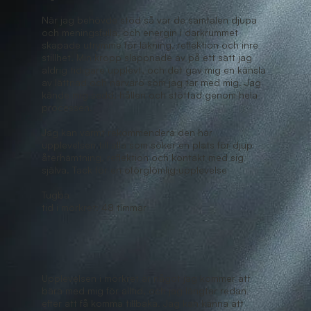
När jag behövde stöd så var de samtalen djupa
och meningsfulla, och energin i darkrummet
skapade utrymme för läkning, reflektion och inre
stillhet. Min kropp slappnade av på ett sätt jag
aldrig tidigare upplevt, och det gav mig en känsla
av lättnad och närvaro som jag tar med mig. Jag
kände mig sedd, hållen och stöttad genom hela
processen.
Jag kan varmt rekommendera den här
upplevelsen till alla som söker en plats för djup
återhämtning, reflektion och kontakt med sig
själva. Tack för en oförglömlig upplevelse
Tugba
tid i mörkret: 48 timmar
Upplevelsen i mörkret är något jag kommer att
bära med mig för alltid, och jag längtar redan
efter att få komma tillbaka. Jag kan känna att