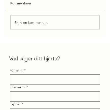
Kommentarer
Skriv en kommentar...
Podcast avsnitt: Personliga upplevelser
från ett darkness retreat
Vad säger ditt hjärta?
Förnamn
*
Efternamn
*
E-post
*