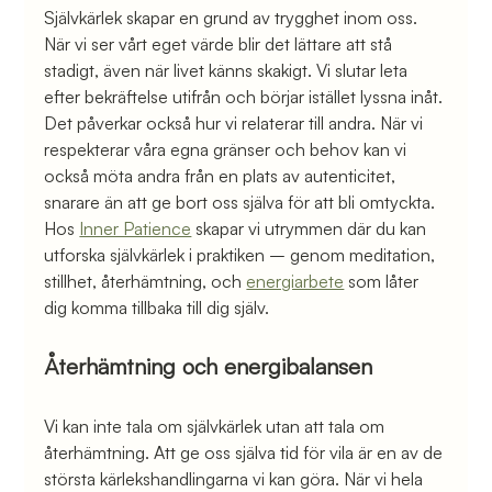
Självkärlek skapar en grund av trygghet inom oss. 
När vi ser vårt eget värde blir det lättare att stå 
stadigt, även när livet känns skakigt. Vi slutar leta 
efter bekräftelse utifrån och börjar istället lyssna inåt.
Det påverkar också hur vi relaterar till andra. När vi 
respekterar våra egna gränser och behov kan vi 
också möta andra från en plats av autenticitet, 
snarare än att ge bort oss själva för att bli omtyckta.
Hos 
Inner Patience
 skapar vi utrymmen där du kan 
utforska självkärlek i praktiken – genom meditation, 
stillhet, återhämtning, och 
energiarbete
 som låter 
dig komma tillbaka till dig själv.
Återhämtning och energibalansen
Vi kan inte tala om självkärlek utan att tala om 
återhämtning. Att ge oss själva tid för vila är en av de 
största kärlekshandlingarna vi kan göra. När vi hela 